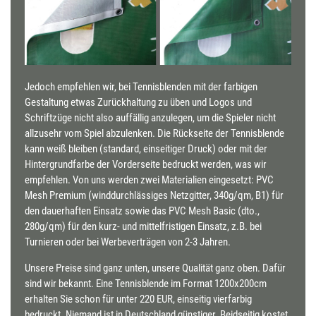
Jedoch empfehlen wir, bei Tennisblenden mit der farbigen
Gestaltung etwas Zurückhaltung zu üben und Logos und
Schriftzüge nicht also auffällig anzulegen, um die Spieler nicht
allzusehr vom Spiel abzulenken. Die Rückseite der Tennisblende
kann weiß bleiben (standard, einseitiger Druck) oder mit der
Hintergrundfarbe der Vorderseite bedruckt werden, was wir
empfehlen. Von uns werden zwei Materialien eingesetzt: PVC
Mesh Premium (winddurchlässiges Netzgitter, 340g/qm, B1) für
den dauerhaften Einsatz sowie das PVC Mesh Basic (dto.,
280g/qm) für den kurz- und mittelfristigen Einsatz, z.B. bei
Turnieren oder bei Werbeverträgen von 2-3 Jahren.
Unsere Preise sind ganz unten, unsere Qualität ganz oben. Dafür
sind wir bekannt. Eine Tennisblende im Format 1200x200cm
erhalten Sie schon für unter 220 EUR, einseitig vierfarbig
bedruckt. Niemand ist in Deutschland günstiger. Beidseitig kostet